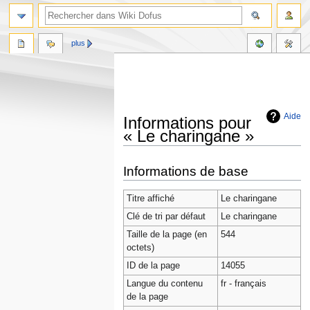
plus
Aide
Informations pour
« Le charingane »
Aller
Aller
Informations de base
à
à
la
la
Titre affiché
Le charingane
navigation
recherche
Clé de tri par défaut
Le charingane
Taille de la page (en
544
octets)
ID de la page
14055
Langue du contenu
fr - français
de la page