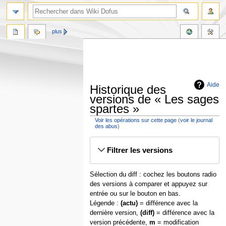
plus
Aide
Historique des
versions de « Les sages
spartes »
Voir les opérations sur cette page
(
voir le journal
des abus
)
Aller
Aller
Filtrer les versions
à
à
la
la
navigation
recherche
Sélection du diff : cochez les boutons radio
des versions à comparer et appuyez sur
entrée ou sur le bouton en bas.
Légende :
(actu)
= différence avec la
dernière version,
(diff)
= différence avec la
version précédente,
m
= modification