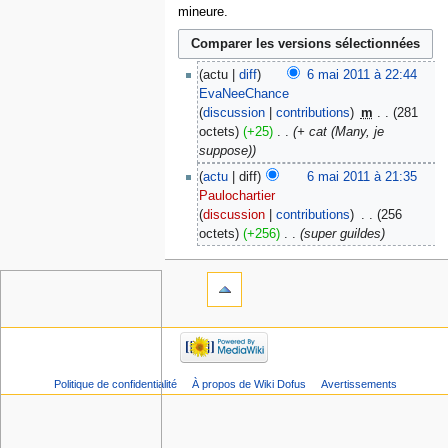
mineure.
actu
diff
6 mai 2011 à 22:44
EvaNeeChance
discussion
contributions
‎
m
281
octets
+25
‎
+ cat (Many, je
suppose)
actu
diff
6 mai 2011 à 21:35
Paulochartier
discussion
contributions
‎
256
octets
+256
‎
super guildes
Politique de confidentialité
À propos de Wiki Dofus
Avertissements