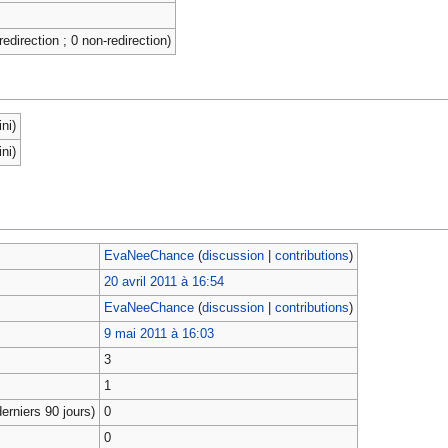
redirection ; 0 non-redirection)
ni)
ni)
EvaNeeChance
(
discussion
|
contributions
)
20 avril 2011 à 16:54
EvaNeeChance
(
discussion
|
contributions
)
9 mai 2011 à 16:03
3
1
erniers 90 jours)
0
0