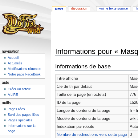
page
discussion
voir le texte source
h
Informations pour « Mas
navigation
Accueil
Aller
Aller
Actualités
Informations de base
à
à
Modifications récentes
la
la
Notre page FaceBook
Titre affiché
Mas
navigation
recherche
aide
Clé de tri par défaut
Mas
Créer un article
Taille de la page (en octets)
776
A LIRE
ID de la page
152
outils
Pages liées
Langue du contenu de la page
fr - 
Suivi des pages liées
Modèle de contenu de la page
wiki
Pages spéciales
Informations sur la
Indexation par robots
Auto
page
Nombre de redirections vers cette page
0