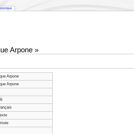
istorique
que Arpone »
que Arpone
que Arpone
86
français
texte
risée