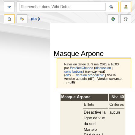
plus
Masque Arpone
Révision datée du 9 mai 2011 à 16:03
par
EvaNeeChance
(
discussion
|
contributions
)
(complément)
(
diff
)
← Version précédente
| Voir la
version actuelle (diff) | Version suivante
→ (diff)
Aller
Aller
Masque Arpone
Niv. 40
à
à
Effets
Critères
la
la
navigation
recherche
Désactive la
aucun
ligne de vue
du sort
Martelo