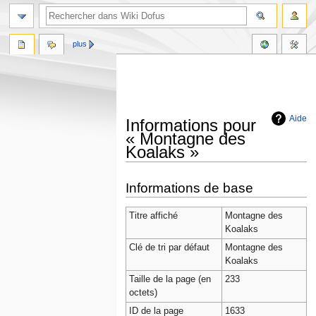
plus
Aide
Informations pour
« Montagne des
Koalaks »
Aller
Aller
Informations de base
à
à
la
la
Titre affiché
Montagne des
navigation
recherche
Koalaks
Clé de tri par défaut
Montagne des
Koalaks
Taille de la page (en
233
octets)
ID de la page
1633