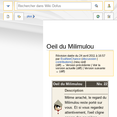
plus
Oeil du Milimulou
Révision datée du 24 avril 2011 à 16:57
par
EvaNeeChance
(
discussion
|
contributions
)
(niou oeil)
(diff) ← Version précédente | Voir la
version actuelle (diff) | Version suivante
→ (diff)
Aller
Aller
Oeil du Milimulou
Niv. 22
à
à
Description
la
la
navigation
recherche
Même arraché, le regard du
Milimulou reste porté sur
vous. Et si vous regardez
attentivement, l'oeil cligne