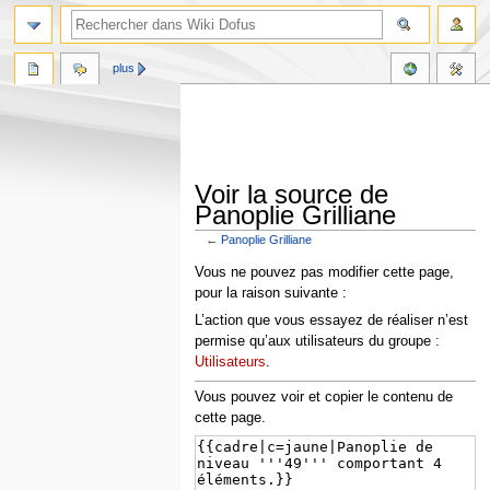
plus
Voir la source de
Panoplie Grilliane
←
Panoplie Grilliane
Aller
Aller
Vous ne pouvez pas modifier cette page,
à
à
pour la raison suivante :
la
la
L’action que vous essayez de réaliser n’est
navigation
recherche
permise qu’aux utilisateurs du groupe :
Utilisateurs
.
Vous pouvez voir et copier le contenu de
cette page.