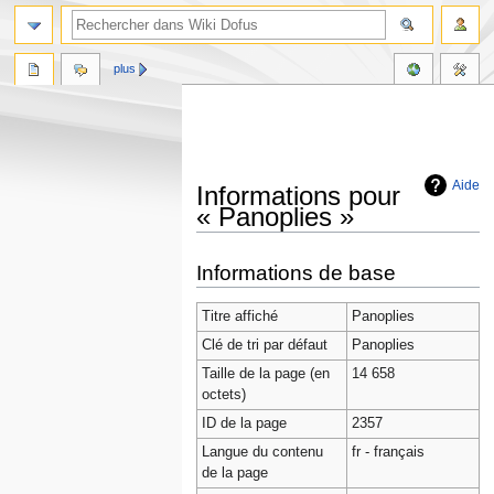
plus
Aide
Informations pour
« Panoplies »
Aller
Aller
Informations de base
à
à
la
la
Titre affiché
Panoplies
navigation
recherche
Clé de tri par défaut
Panoplies
Taille de la page (en
14 658
octets)
ID de la page
2357
Langue du contenu
fr - français
de la page