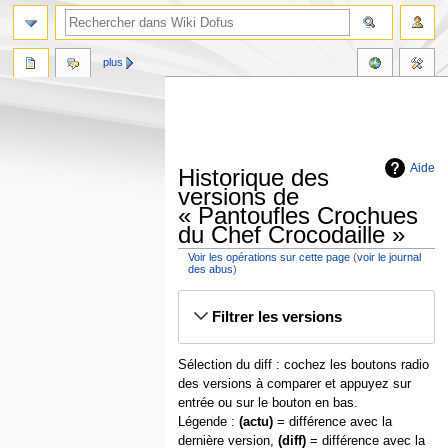
plus
Aide
Historique des
versions de
« Pantoufles Crochues
du Chef Crocodaille »
Voir les opérations sur cette page
(
voir le journal
des abus
)
Aller
Aller
Filtrer les versions
à
à
la
la
navigation
recherche
Sélection du diff : cochez les boutons radio
des versions à comparer et appuyez sur
entrée ou sur le bouton en bas.
Légende :
(actu)
= différence avec la
dernière version,
(diff)
= différence avec la