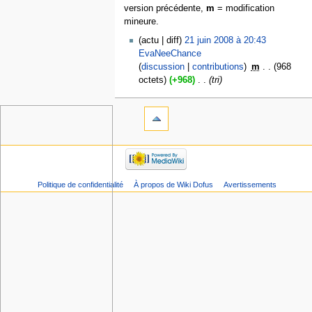
version précédente,
m
= modification
mineure.
actu
diff
21 juin 2008 à 20:43
EvaNeeChance
discussion
contributions
‎
m
968
octets
+968
‎
tri
Politique de confidentialité
À propos de Wiki Dofus
Avertissements