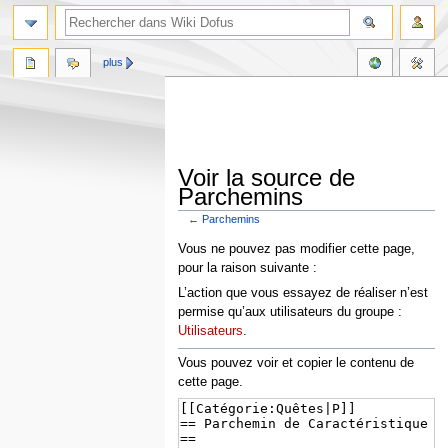
plus
Voir la source de
Parchemins
←
Parchemins
Aller
Aller
Vous ne pouvez pas modifier cette page,
à
à
pour la raison suivante :
la
la
L’action que vous essayez de réaliser n’est
navigation
recherche
permise qu’aux utilisateurs du groupe :
Utilisateurs
.
Vous pouvez voir et copier le contenu de
cette page.