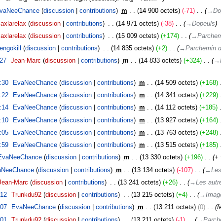
vaNeeChance
discussion
contributions
‎
m
14 900 octets
-71
‎
→‎Do
axlarelax
discussion
contributions
‎
14 971 octets
-38
‎
→‎Dopeuls
axlarelax
discussion
contributions
‎
15 009 octets
+174
‎
→‎Parchem
engokill
discussion
contributions
‎
14 835 octets
+2
‎
→‎Parchemin d
:27
‎
Jean-Marc
discussion
contributions
‎
m
14 833 octets
+324
‎
→‎
:30
‎
EvaNeeChance
discussion
contributions
‎
m
14 509 octets
+168
‎
:22
‎
EvaNeeChance
discussion
contributions
‎
m
14 341 octets
+229
‎
:14
‎
EvaNeeChance
discussion
contributions
‎
m
14 112 octets
+185
‎
:10
‎
EvaNeeChance
discussion
contributions
‎
m
13 927 octets
+164
‎
:05
‎
EvaNeeChance
discussion
contributions
‎
m
13 763 octets
+248
‎
:59
‎
EvaNeeChance
discussion
contributions
‎
m
13 515 octets
+185
‎
EvaNeeChance
discussion
contributions
‎
m
13 330 octets
+196
‎
+ 
aNeeChance
discussion
contributions
‎
m
13 134 octets
-107
‎
→‎Les
Jean-Marc
discussion
contributions
‎
13 241 octets
+26
‎
→‎Les autr
:12
‎
Trunkdu92
discussion
contributions
‎
13 215 octets
+4
‎
→‎Imag
:07
‎
EvaNeeChance
discussion
contributions
‎
m
13 211 octets
0
‎
f
:01
‎
Trunkdu92
discussion
contributions
‎
13 211 octets
-1
‎
→‎Parch