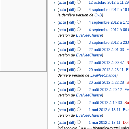
actu
diff
12 octobre 2012 à 11:29
actu
diff
4 septembre 2012 à 18:
la dernière version de
GyD
actu
diff
4 septembre 2012 à 17:
actu
diff
4 septembre 2012 à 06:
version de
EvaNeeChance
actu
diff
3 septembre 2012 à 23:
actu
diff
22 août 2012 à 01:03
‎
E
version de
EvaNeeChance
actu
diff
22 août 2012 à 00:47
‎
N
actu
diff
20 août 2012 à 23:11
‎
E
dernière version de
EvaNeeChance
actu
diff
20 août 2012 à 22:28
‎
S
actu
diff
2 août 2012 à 20:12
‎
Ev
version de
EvaNeeChance
actu
diff
2 août 2012 à 19:30
‎
Sa
actu
diff
1 mai 2012 à 18:11
‎
Ev
version de
EvaNeeChance
actu
diff
1 mai 2012 à 17:11
‎
Dof
indisponible.''' == ---- {{cadre|c=rouge| <di