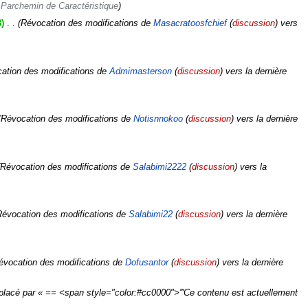
Parchemin de Caractéristique
3
‎
Révocation des modifications de
Masacratoosfchief
(
discussion
) vers
ation des modifications de
Admimasterson
(
discussion
) vers la dernière
Révocation des modifications de
Notisnnokoo
(
discussion
) vers la dernière
Révocation des modifications de
Salabimi2222
(
discussion
) vers la
évocation des modifications de
Salabimi22
(
discussion
) vers la dernière
évocation des modifications de
Dofusantor
(
discussion
) vers la dernière
lacé par « == <span style="color:#cc0000">'''Ce contenu est actuellement