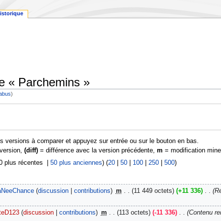
istorique
de « Parchemins »
 abus
)
es versions à comparer et appuyez sur entrée ou sur le bouton en bas.
 version,
(diff)
= différence avec la version précédente,
m
= modification mine
50 plus récentes |
50 plus anciennes
) (
20
|
50
|
100
|
250
|
500
)
aNeeChance
discussion
contributions
‎
m
11 449 octets
+11 336
‎
Ré
teD123
discussion
contributions
‎
m
113 octets
-11 336
‎
Contenu re