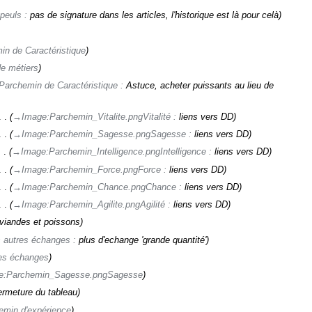
peuls
:
pas de signature dans les articles, l'historique est là pour celà
in de Caractéristique
e métiers
Parchemin de Caractéristique
:
Astuce, acheter puissants au lieu de
→‎Image:Parchemin_Vitalite.pngVitalité
:
liens vers DD
→‎Image:Parchemin_Sagesse.pngSagesse
:
liens vers DD
→‎Image:Parchemin_Intelligence.pngIntelligence
:
liens vers DD
→‎Image:Parchemin_Force.pngForce
:
liens vers DD
→‎Image:Parchemin_Chance.pngChance
:
liens vers DD
→‎Image:Parchemin_Agilite.pngAgilité
:
liens vers DD
viandes et poissons
 autres échanges
:
plus d'echange 'grande quantité'
es échanges
e:Parchemin_Sagesse.pngSagesse
ermeture du tableau
emin d'expérience