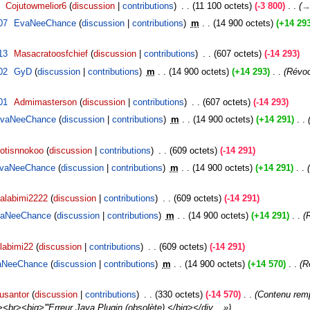
‎
Cojutowmelior6
discussion
contributions
‎
11 100 octets
-3 800
‎
→‎
07
‎
EvaNeeChance
discussion
contributions
‎
m
14 900 octets
+14 29
13
‎
Masacratoosfchief
discussion
contributions
‎
607 octets
-14 293
02
‎
GyD
discussion
contributions
‎
m
14 900 octets
+14 293
‎
Révoc
01
‎
Admimasterson
discussion
contributions
‎
607 octets
-14 293
vaNeeChance
discussion
contributions
‎
m
14 900 octets
+14 291
‎
otisnnokoo
discussion
contributions
‎
609 octets
-14 291
vaNeeChance
discussion
contributions
‎
m
14 900 octets
+14 291
‎
alabimi2222
discussion
contributions
‎
609 octets
-14 291
aNeeChance
discussion
contributions
‎
m
14 900 octets
+14 291
‎
R
labimi22
discussion
contributions
‎
609 octets
-14 291
aNeeChance
discussion
contributions
‎
m
14 900 octets
+14 570
‎
R
usantor
discussion
contributions
‎
330 octets
-14 570
‎
Contenu remp
v><br><big>'''Erreur Java Plugin (obsolète).</big></div... »