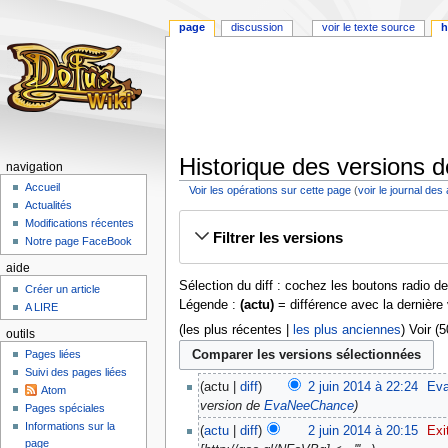
page
discussion
voir le texte source
h
Historique des versions 
navigation
Accueil
Voir les opérations sur cette page
(
voir le journal des
Actualités
Aller
Aller
Modifications récentes
Filtrer les versions
à
à
Notre page FaceBook
la
la
aide
navigation
recherche
Sélection du diff : cochez les boutons radio d
Créer un article
Légende :
(actu)
= différence avec la dernière
A LIRE
(les plus récentes |
les plus anciennes
) Voir (
outils
Pages liées
Suivi des pages liées
actu
diff
2 juin 2014 à 22:24
‎
Ev
Atom
version de
EvaNeeChance
Pages spéciales
Informations sur la
actu
diff
2 juin 2014 à 20:15
‎
Exi
page