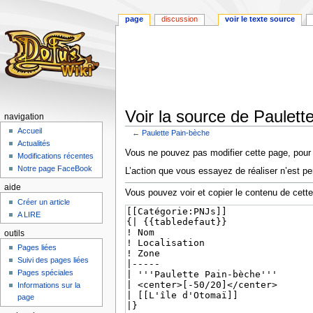
page
discussion
voir le texte source
Voir la source de Paulett
navigation
Accueil
←
Paulette Pain-bèche
Actualités
Aller
Aller
Vous ne pouvez pas modifier cette page, pour l
Modifications récentes
à
à
Notre page FaceBook
L’action que vous essayez de réaliser n’est pe
la
la
aide
navigation
recherche
Vous pouvez voir et copier le contenu de cett
Créer un article
A LIRE
outils
Pages liées
Suivi des pages liées
Pages spéciales
Informations sur la
page