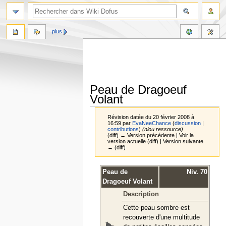
plus
Peau de Dragoeuf
Volant
Révision datée du 20 février 2008 à
16:59 par
EvaNeeChance
(
discussion
|
contributions
)
(niou ressource)
(diff) ← Version précédente | Voir la
version actuelle (diff) | Version suivante
→ (diff)
Aller
Aller
Peau de
Niv. 70
à
à
Dragoeuf Volant
la
la
Description
navigation
recherche
Cette peau sombre est
recouverte d'une multitude