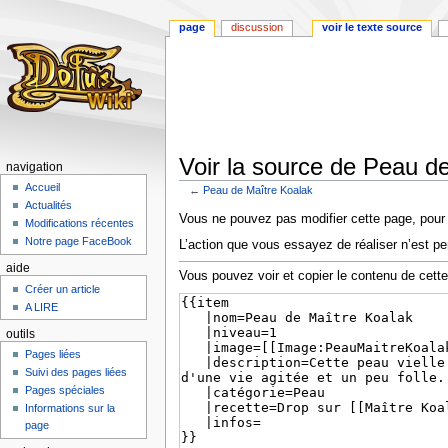
page
discussion
voir le texte source
Voir la source de Peau d
navigation
Accueil
←
Peau de Maître Koalak
Actualités
Aller
Aller
Vous ne pouvez pas modifier cette page, pour l
Modifications récentes
à
à
Notre page FaceBook
L’action que vous essayez de réaliser n’est pe
la
la
aide
navigation
recherche
Vous pouvez voir et copier le contenu de cett
Créer un article
A LIRE
outils
Pages liées
Suivi des pages liées
Pages spéciales
Informations sur la
page