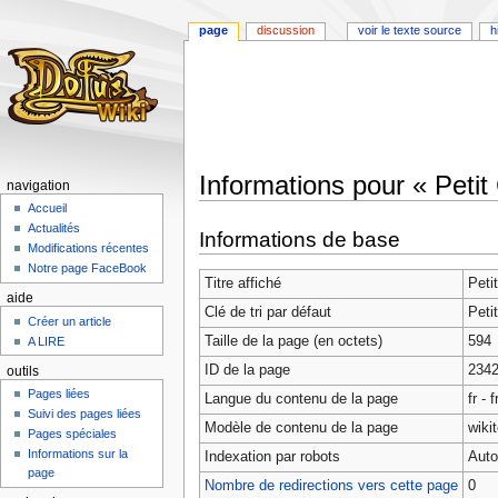
page
discussion
voir le texte source
h
Informations pour « Petit
navigation
Accueil
Aller
Aller
Actualités
Informations de base
à
à
Modifications récentes
la
la
Notre page FaceBook
Titre affiché
Peti
navigation
recherche
aide
Clé de tri par défaut
Peti
Créer un article
Taille de la page (en octets)
594
A LIRE
ID de la page
234
outils
Pages liées
Langue du contenu de la page
fr - 
Suivi des pages liées
Modèle de contenu de la page
wiki
Pages spéciales
Informations sur la
Indexation par robots
Auto
page
Nombre de redirections vers cette page
0