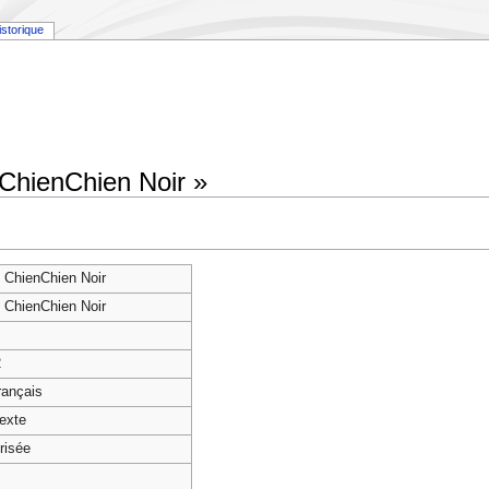
istorique
 ChienChien Noir »
t ChienChien Noir
t ChienChien Noir
2
français
texte
risée