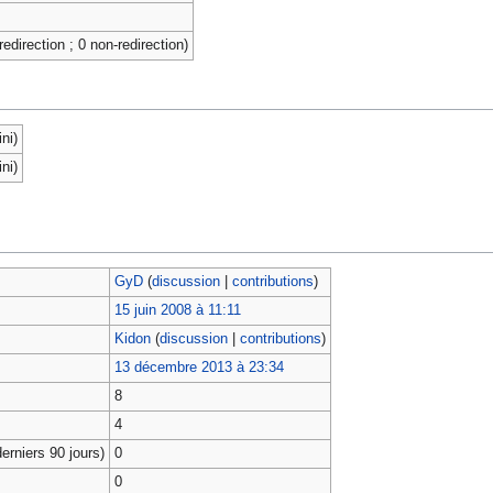
redirection ; 0 non-redirection)
ni)
ni)
GyD
(
discussion
|
contributions
)
15 juin 2008 à 11:11
Kidon
(
discussion
|
contributions
)
13 décembre 2013 à 23:34
8
4
erniers 90 jours)
0
0