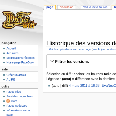
page
discussion
voir le texte source
h
Historique des versions 
navigation
Accueil
Voir les opérations sur cette page
(
voir le journal des
Actualités
Aller
Aller
Modifications récentes
Filtrer les versions
à
à
Notre page FaceBook
la
la
aide
navigation
recherche
Sélection du diff : cochez les boutons radio d
Créer un article
Légende :
(actu)
= différence avec la dernière
A LIRE
actu
diff
4 mars 2011 à 16:38
‎
EvaNeeC
outils
Pages liées
Suivi des pages liées
Atom
Pages spéciales
Informations sur la
page