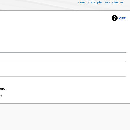
créer un compte
se connecter
Aide
ure.
m