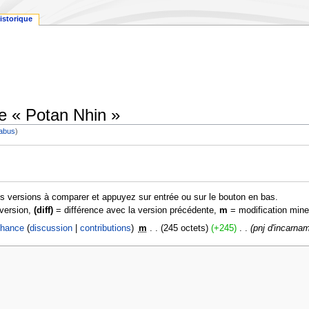
istorique
de « Potan Nhin »
 abus
)
es versions à comparer et appuyez sur entrée ou sur le bouton en bas.
 version,
(diff)
= différence avec la version précédente,
m
= modification mine
hance
discussion
contributions
‎
m
245 octets
+245
‎
pnj d'incarna