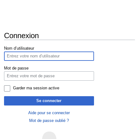
Connexion
Aller
Aller
Nom d’utilisateur
à
à
la
la
navigation
recherche
Mot de passe
Garder ma session active
Se connecter
Aide pour se connecter
Mot de passe oublié ?