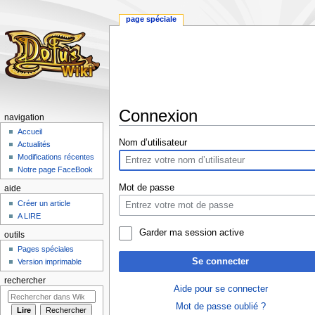
page spéciale
Connexion
navigation
Accueil
Aller
Aller
Nom d’utilisateur
Actualités
à
à
Modifications récentes
la
la
Notre page FaceBook
navigation
recherche
Mot de passe
aide
Créer un article
A LIRE
Garder ma session active
outils
Pages spéciales
Se connecter
Version imprimable
rechercher
Aide pour se connecter
Mot de passe oublié ?