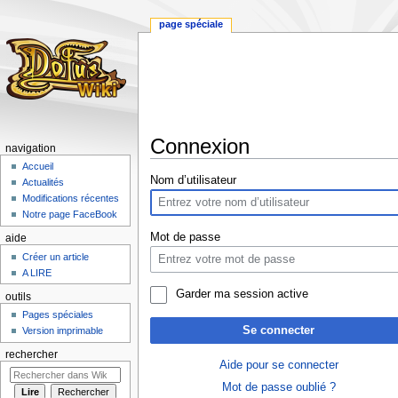
page spéciale
Connexion
navigation
Accueil
Aller
Aller
Nom d’utilisateur
Actualités
à
à
Modifications récentes
la
la
Notre page FaceBook
navigation
recherche
Mot de passe
aide
Créer un article
A LIRE
Garder ma session active
outils
Pages spéciales
Se connecter
Version imprimable
rechercher
Aide pour se connecter
Mot de passe oublié ?