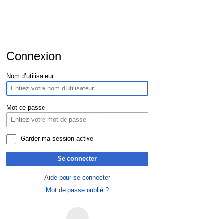
Connexion
Aller
Aller
Nom d’utilisateur
à
à
la
la
navigation
recherche
Mot de passe
Garder ma session active
Se connecter
Aide pour se connecter
Mot de passe oublié ?