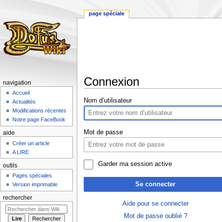
page spéciale
Connexion
navigation
Accueil
Aller
Aller
Nom d’utilisateur
Actualités
à
à
Modifications récentes
la
la
Notre page FaceBook
navigation
recherche
Mot de passe
aide
Créer un article
A LIRE
Garder ma session active
outils
Pages spéciales
Se connecter
Version imprimable
rechercher
Aide pour se connecter
Mot de passe oublié ?