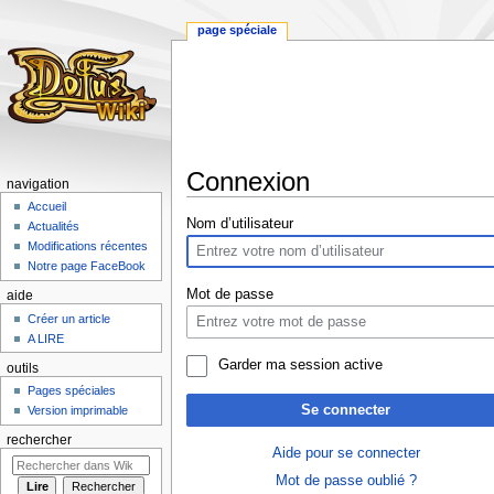
page spéciale
Connexion
navigation
Accueil
Aller
Aller
Nom d’utilisateur
Actualités
à
à
Modifications récentes
la
la
Notre page FaceBook
navigation
recherche
Mot de passe
aide
Créer un article
A LIRE
Garder ma session active
outils
Pages spéciales
Se connecter
Version imprimable
rechercher
Aide pour se connecter
Mot de passe oublié ?