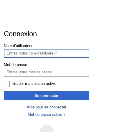
Connexion
Aller
Aller
Nom d’utilisateur
à
à
la
la
navigation
recherche
Mot de passe
Garder ma session active
Se connecter
Aide pour se connecter
Mot de passe oublié ?