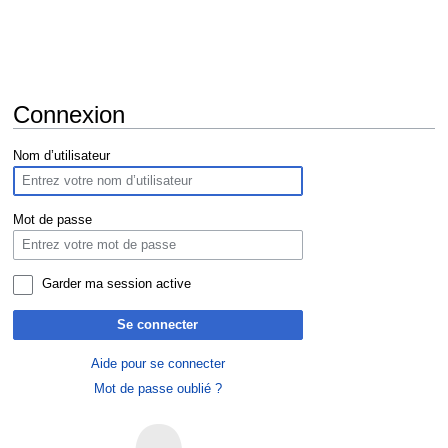
Connexion
Aller
Aller
Nom d’utilisateur
à
à
la
la
navigation
recherche
Mot de passe
Garder ma session active
Se connecter
Aide pour se connecter
Mot de passe oublié ?