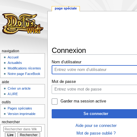
page spéciale
Connexion
navigation
Accueil
Aller
Aller
Nom d’utilisateur
Actualités
à
à
Modifications récentes
la
la
Notre page FaceBook
navigation
recherche
Mot de passe
aide
Créer un article
A LIRE
Garder ma session active
outils
Pages spéciales
Se connecter
Version imprimable
rechercher
Aide pour se connecter
Mot de passe oublié ?