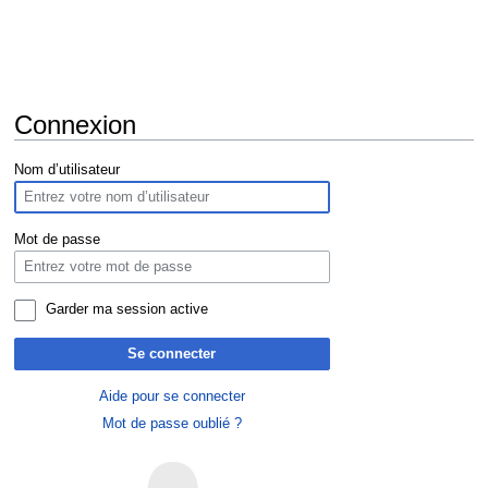
Connexion
Aller
Aller
Nom d’utilisateur
à
à
la
la
navigation
recherche
Mot de passe
Garder ma session active
Se connecter
Aide pour se connecter
Mot de passe oublié ?