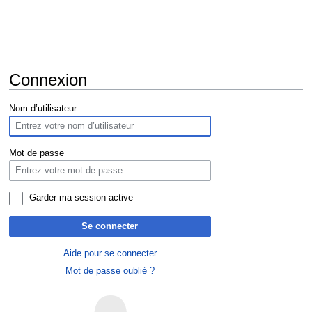
Connexion
Aller
Aller
Nom d’utilisateur
à
à
la
la
navigation
recherche
Mot de passe
Garder ma session active
Se connecter
Aide pour se connecter
Mot de passe oublié ?