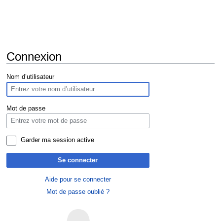
Connexion
Aller
Aller
Nom d’utilisateur
à
à
la
la
navigation
recherche
Mot de passe
Garder ma session active
Se connecter
Aide pour se connecter
Mot de passe oublié ?