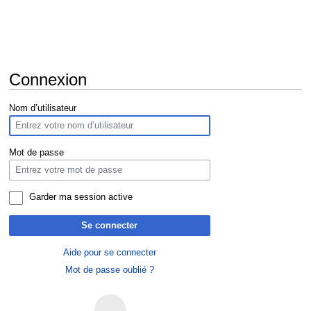
Connexion
Aller
Aller
Nom d’utilisateur
à
à
la
la
navigation
recherche
Mot de passe
Garder ma session active
Se connecter
Aide pour se connecter
Mot de passe oublié ?