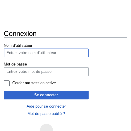
Connexion
Aller
Aller
Nom d’utilisateur
à
à
la
la
navigation
recherche
Mot de passe
Garder ma session active
Se connecter
Aide pour se connecter
Mot de passe oublié ?