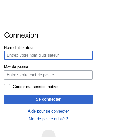
Connexion
Aller
Aller
Nom d’utilisateur
à
à
la
la
navigation
recherche
Mot de passe
Garder ma session active
Se connecter
Aide pour se connecter
Mot de passe oublié ?