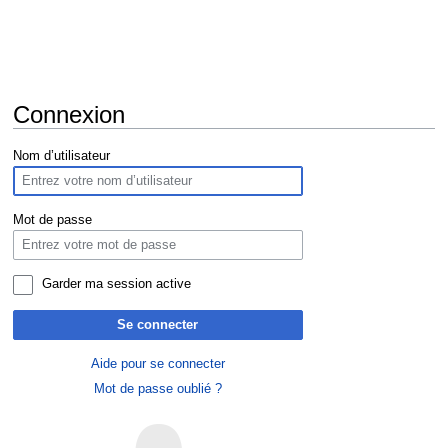
Connexion
Aller
Aller
Nom d’utilisateur
à
à
la
la
navigation
recherche
Mot de passe
Garder ma session active
Se connecter
Aide pour se connecter
Mot de passe oublié ?