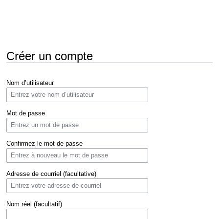
Créer un compte
Aller
Aller
Nom d’utilisateur
à
à
la
la
navigation
recherche
Mot de passe
Confirmez le mot de passe
Adresse de courriel (facultative)
Nom réel (facultatif)