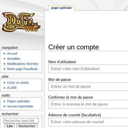
page spéciale
Créer un compte
navigation
Accueil
Aller
Aller
Actualités
Nom d’utilisateur
à
à
Modifications récentes
la
la
Notre page FaceBook
navigation
recherche
aide
Mot de passe
Créer un article
A LIRE
outils
Confirmez le mot de passe
Pages spéciales
Version imprimable
rechercher
Adresse de courriel (facultative)