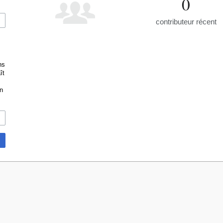
0
contributeur récent
ns
ît
n