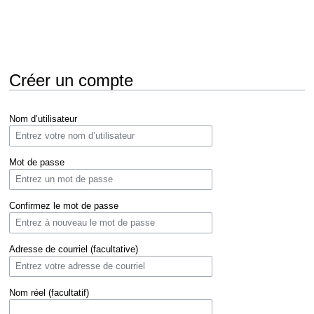
Créer un compte
Aller
Aller
Nom d’utilisateur
à
à
la
la
navigation
recherche
Mot de passe
Confirmez le mot de passe
Adresse de courriel (facultative)
Nom réel (facultatif)