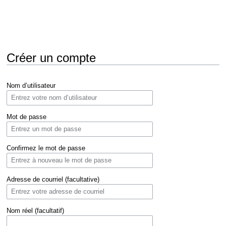
Créer un compte
Aller
Aller
Nom d’utilisateur
à
à
la
la
navigation
recherche
Mot de passe
Confirmez le mot de passe
Adresse de courriel (facultative)
Nom réel (facultatif)