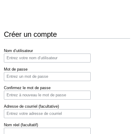
Créer un compte
Aller
Aller
Nom d’utilisateur
à
à
la
la
navigation
recherche
Mot de passe
Confirmez le mot de passe
Adresse de courriel (facultative)
Nom réel (facultatif)