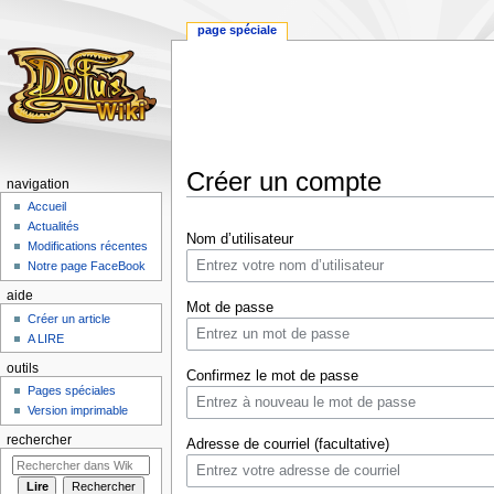
page spéciale
Créer un compte
navigation
Accueil
Aller
Aller
Actualités
Nom d’utilisateur
à
à
Modifications récentes
la
la
Notre page FaceBook
navigation
recherche
aide
Mot de passe
Créer un article
A LIRE
outils
Confirmez le mot de passe
Pages spéciales
Version imprimable
rechercher
Adresse de courriel (facultative)