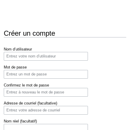
Créer un compte
Aller
Aller
Nom d’utilisateur
à
à
la
la
navigation
recherche
Mot de passe
Confirmez le mot de passe
Adresse de courriel (facultative)
Nom réel (facultatif)