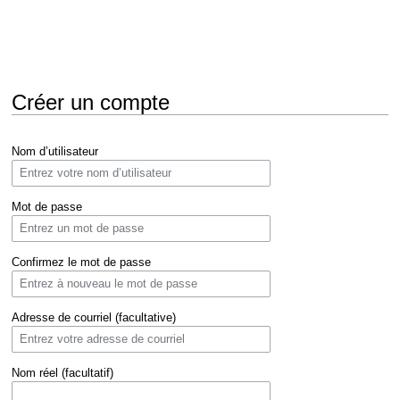
Créer un compte
Aller
Aller
Nom d’utilisateur
à
à
la
la
navigation
recherche
Mot de passe
Confirmez le mot de passe
Adresse de courriel (facultative)
Nom réel (facultatif)