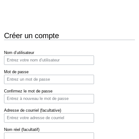
Créer un compte
Aller
Aller
Nom d’utilisateur
à
à
la
la
navigation
recherche
Mot de passe
Confirmez le mot de passe
Adresse de courriel (facultative)
Nom réel (facultatif)