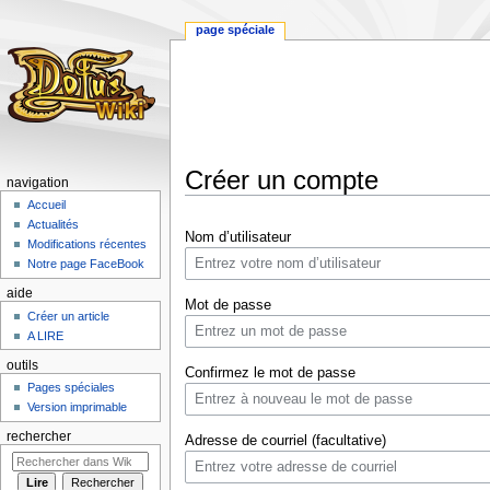
page spéciale
Créer un compte
navigation
Accueil
Aller
Aller
Actualités
Nom d’utilisateur
à
à
Modifications récentes
la
la
Notre page FaceBook
navigation
recherche
aide
Mot de passe
Créer un article
A LIRE
outils
Confirmez le mot de passe
Pages spéciales
Version imprimable
rechercher
Adresse de courriel (facultative)