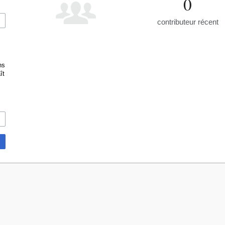
0
contributeur récent
ns
ît