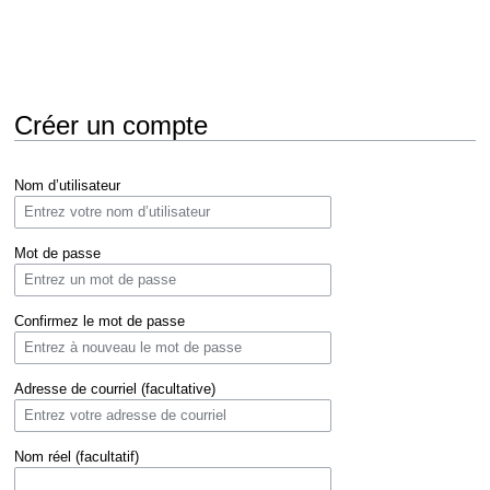
Créer un compte
Aller
Aller
Nom d’utilisateur
à
à
la
la
navigation
recherche
Mot de passe
Confirmez le mot de passe
Adresse de courriel (facultative)
Nom réel (facultatif)