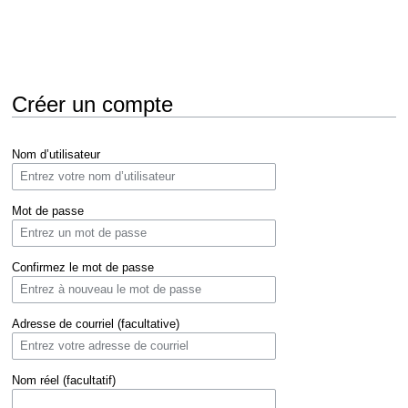
Créer un compte
Aller
Aller
Nom d’utilisateur
à
à
la
la
navigation
recherche
Mot de passe
Confirmez le mot de passe
Adresse de courriel (facultative)
Nom réel (facultatif)