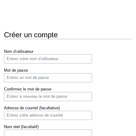
Créer un compte
Aller
Aller
Nom d’utilisateur
à
à
la
la
navigation
recherche
Mot de passe
Confirmez le mot de passe
Adresse de courriel (facultative)
Nom réel (facultatif)