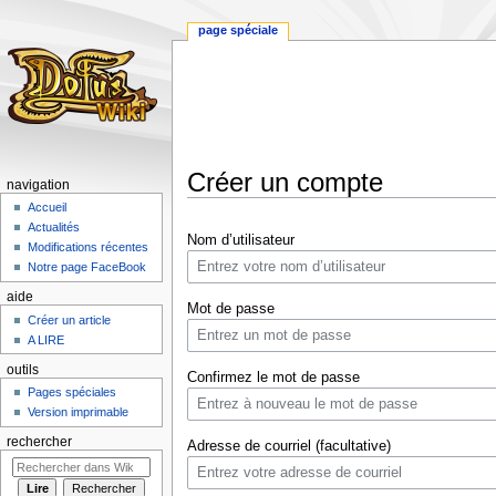
page spéciale
Créer un compte
navigation
Accueil
Aller
Aller
Actualités
Nom d’utilisateur
à
à
Modifications récentes
la
la
Notre page FaceBook
navigation
recherche
aide
Mot de passe
Créer un article
A LIRE
outils
Confirmez le mot de passe
Pages spéciales
Version imprimable
rechercher
Adresse de courriel (facultative)