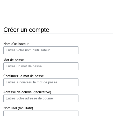
Créer un compte
Aller
Aller
Nom d’utilisateur
à
à
la
la
navigation
recherche
Mot de passe
Confirmez le mot de passe
Adresse de courriel (facultative)
Nom réel (facultatif)