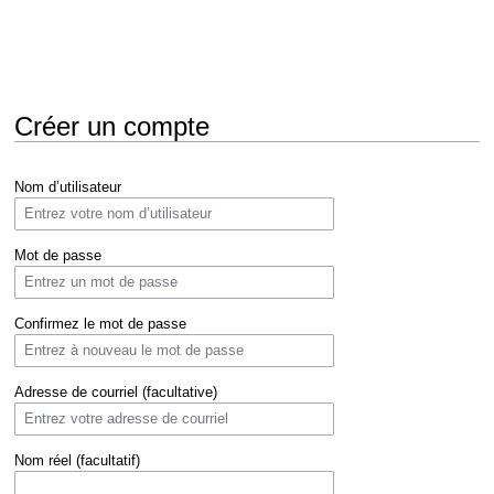
Créer un compte
Aller
Aller
Nom d’utilisateur
à
à
la
la
navigation
recherche
Mot de passe
Confirmez le mot de passe
Adresse de courriel (facultative)
Nom réel (facultatif)