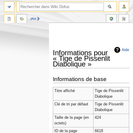
plus
Aide
Informations pour
« Tige de Pissenlit
Diabolique »
Aller
Aller
Informations de base
à
à
la
la
Titre affiché
Tige de Pissenlit
navigation
recherche
Diabolique
Clé de tri par défaut
Tige de Pissenlit
Diabolique
Taille de la page (en
424
octets)
ID de la page
6618