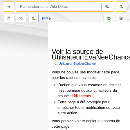
plus
Voir la source de
Utilisateur:EvaNeeChanc
←
Utilisateur:EvaNeeChance
Aller
Aller
Vous ne pouvez pas modifier cette page,
à
à
pour les raisons suivantes :
la
la
L’action que vous essayez de réaliser
navigation
recherche
n’est permise qu’aux utilisateurs du
groupe :
Utilisateurs
.
Cette page a été protégée pour
empêcher toute modification ou toute
autre action.
Vous pouvez voir et copier le contenu de
cette page.